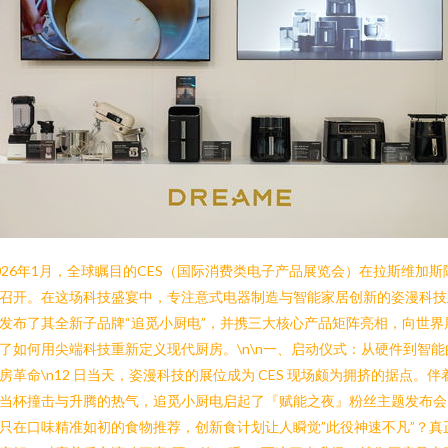
026年1月，全球瞩目的CES（国际消费类电子产品展览会）在拉斯维加斯
召开。在这场科技盛宴中，专注意式电器制造与智能家居创新的姿漫科技
发布了其全新子品牌“追觅小厨电”，并携三大核心产品矩阵亮相，向世界
了如何用尖端科技重新定义现代厨房。\n\n一、启动仪式：从硬件到智能
房革命\n12 日当天，姿漫科技的展位成为 CES 现场颇为拥挤的据点。伴
当杯撞击与升腾的热气，追觅小厨电启起了『赋能之夜』粉丝主题发布会
只在口味精准如初的食物推荐，创新食计划让人瞬觉”此役神速不凡”？真